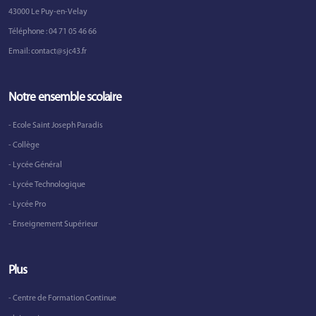
43000 Le Puy-en-Velay
Téléphone :
04 71 05 46 66
Email:
contact@sjc43.fr
Notre ensemble scolaire
- Ecole Saint Joseph Paradis
- Collège
- Lycée Général
- Lycée Technologique
- Lycée Pro
- Enseignement Supérieur
Plus
- Centre de Formation Continue