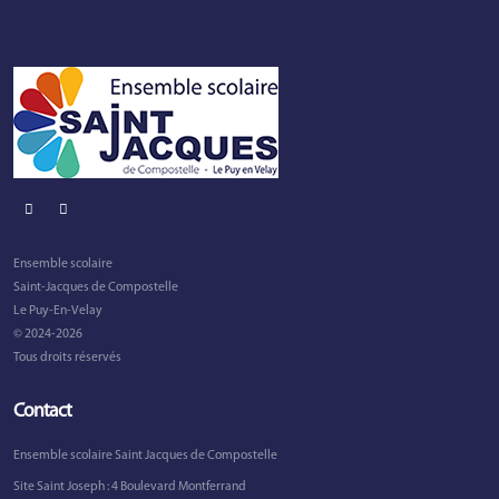
Ensemble scolaire
Saint-Jacques de Compostelle
Le Puy-En-Velay
© 2024-2026
Tous droits réservés
Contact
Ensemble scolaire Saint Jacques de Compostelle
Site Saint Joseph : 4 Boulevard Montferrand