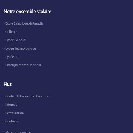
Notre ensemble scolaire
- Ecole Saint Joseph Paradis
- Collège
- Lycée Général
- Lycée Technologique
- Lycée Pro
- Enseignement Supérieur
Plus
- Centre de Formation Continue
- Internat
- Restauration
- Contacts
- Mentions légales