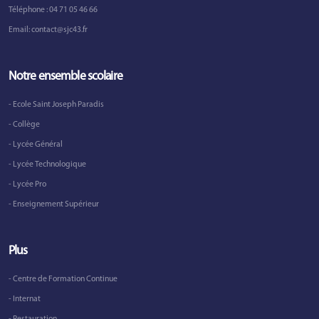
Téléphone :
04 71 05 46 66
Email:
contact@sjc43.fr
Notre ensemble scolaire
- Ecole Saint Joseph Paradis
- Collège
- Lycée Général
- Lycée Technologique
- Lycée Pro
- Enseignement Supérieur
Plus
- Centre de Formation Continue
- Internat