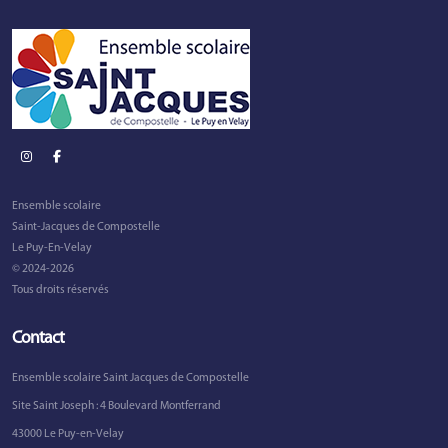
Ensemble scolaire
Saint-Jacques de Compostelle
Le Puy-En-Velay
© 2024-2026
Tous droits réservés
Contact
Ensemble scolaire Saint Jacques de Compostelle
Site Saint Joseph : 4 Boulevard Montferrand
43000 Le Puy-en-Velay