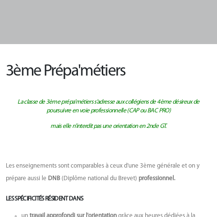
3ème Prépa'métiers
La classe de 3ème prépa'métiers s'adresse aux collégiens de 4ème désireux de
poursuivre en voie professionnelle (CAP ou BAC PRO)
mais elle n'interdit pas une orientation en 2nde GT.
Les enseignements sont comparables à ceux d'une 3ème générale et on y
prépare aussi le
DNB
(Diplôme national du Brevet)
professionnel.
LES SPÉCIFICITÉS RÉSIDENT DANS
un
travail approfondi sur l'orientation
grâce aux heures dédiées à la