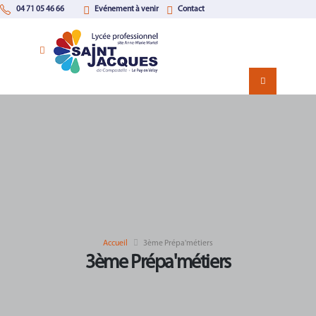
04 71 05 46 66
Evénement à venir
Contact
Accueil
3ème Prépa'métiers
3ème Prépa'métiers