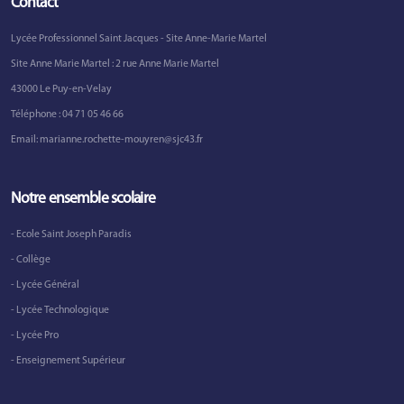
Contact
Lycée Professionnel Saint Jacques - Site Anne-Marie Martel
Site Anne Marie Martel : 2 rue Anne Marie Martel
43000 Le Puy-en-Velay
Téléphone :
04 71 05 46 66
Email:
marianne.rochette-mouyren@sjc43.fr
Notre ensemble scolaire
- Ecole Saint Joseph Paradis
- Collège
- Lycée Général
- Lycée Technologique
- Lycée Pro
- Enseignement Supérieur