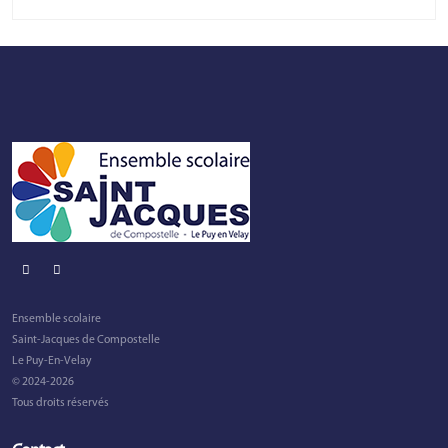
Ensemble scolaire
Saint-Jacques de Compostelle
Le Puy-En-Velay
© 2024-2026
Tous droits réservés