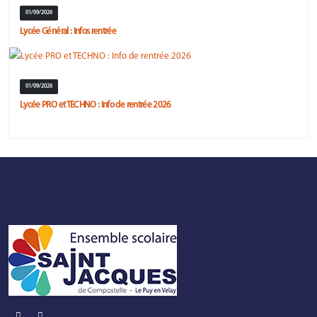
01/09/2026
Lycée Général : Infos rentrée
01/09/2026
Lycée PRO et TECHNO : Info de rentrée 2026