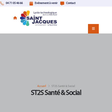
04 71 05 46 66
Evénement à venir
Contact
Accueil
ST2S Santé & Social
ST2S Santé & Social