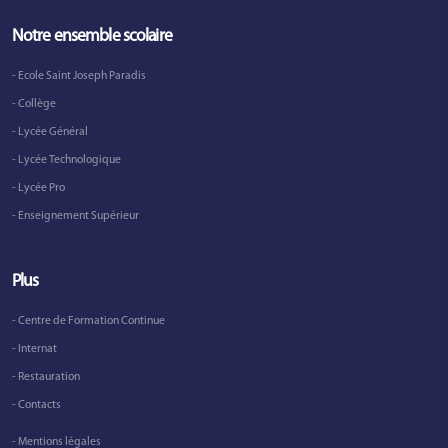
Notre ensemble scolaire
- Ecole Saint Joseph Paradis
- Collège
- Lycée Général
- Lycée Technologique
- Lycée Pro
- Enseignement Supérieur
Plus
- Centre de Formation Continue
- Internat
- Restauration
- Contacts
- Mentions légales