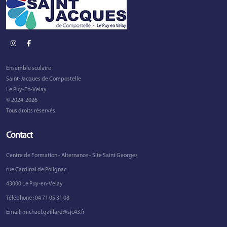
Ensemble scolaire
Saint-Jacques de Compostelle
Le Puy-En-Velay
© 2024-2026
Tous droits réservés
Contact
Centre de Formation - Alternance - Site Saint Georges
rue Cardinal de Polignac
43000 Le Puy-en-Velay
Téléphone :
04 71 05 31 08
Email:
michael.gaillard@sjc43.fr